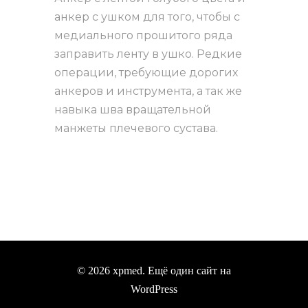
анкер с ушком для того, чтобы с
медиального прошитого ряда
заправить ленту в ушко. Редкие
операции, требующие дорогих
анкеров и инструмента, а так же
навыка шва вращательной
манжеты плечевого сустава.
© 2026 xpmed. Ещё один сайт на
WordPress