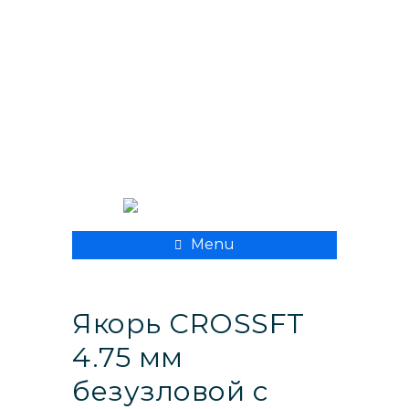
+ 998 55 500 8282
xpmedcompany@mail.ru
Menu
Якорь CROSSFT
4.75 мм
безузловой с