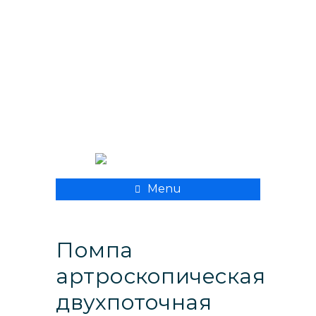
+ 998 55 500 8282
xpmedcompany@mail.ru
Menu
Помпа
артроскопическая
двухпоточная