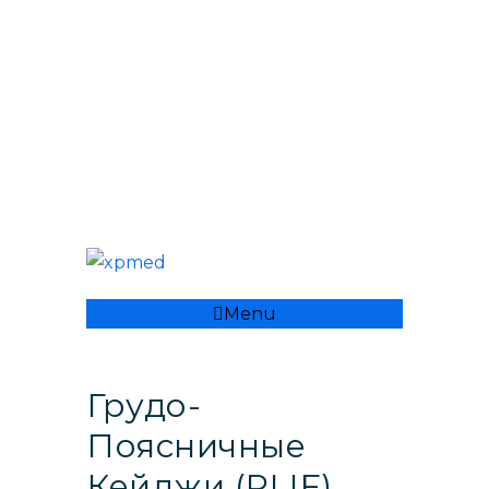
+ 998 55 500 8282
xpmedcompany@mail.ru
Menu
Грудо-
Поясничные
Кейджи (PLIF)