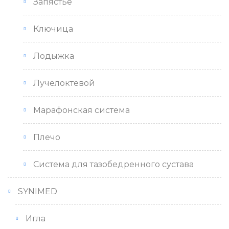
Запястье
Ключица
Лодыжка
Лучелоктевой
Марафонская система
Плечо
Система для тазобедренного сустава
SYNIMED
Игла