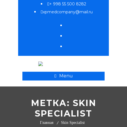
+ 998 55 500 8282
xpmedcompany@mail.ru
Menu
МЕТКА:
SKIN
SPECIALIST
Главная
Skin Specialist