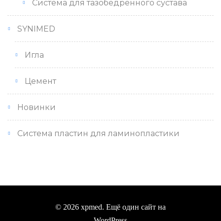
Система для тазобедренного сустава
SYNIMED
Игла
Цемент
Новинки
Система пластин для ламинопластики
© 2026 xpmed. Ещё один сайт на
WordPress